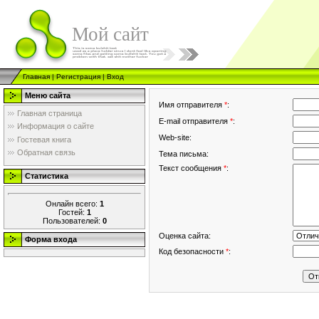
Мой сайт
Главная
|
Регистрация
|
Вход
Меню сайта
Имя отправителя
*
:
Главная страница
E-mail отправителя
*
:
Информация о сайте
Web-site:
Гостевая книга
Обратная связь
Тема письма:
Текст сообщения
*
:
Статистика
Онлайн всего:
1
Гостей:
1
Пользователей:
0
Оценка сайта:
Форма входа
Код безопасности
*
: