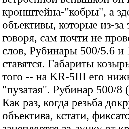
кронштейна-"кобры", а зде
объективы, которые из-за
говоря, сам почти не пров
слов, Рубинары 500/5.6 и 
ставятся. Габариты козырь
того -- на KR-5III его ни
"пузатая". Рубинар 500/8 
Как раз, когда резьба докр
объектива, кстати, фикса
зацепляется за лунку от к