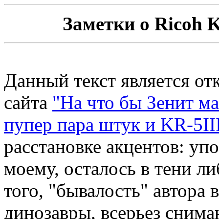
Заметки о Ricoh 
Данный текст является отк
сайта
"На что бы Зенит м
пупер пара штук и KR-5II
расстановке акцентов: упор
моему, осталось в тени л
того, "бывалость" автора 
динозавры, всерьез снима