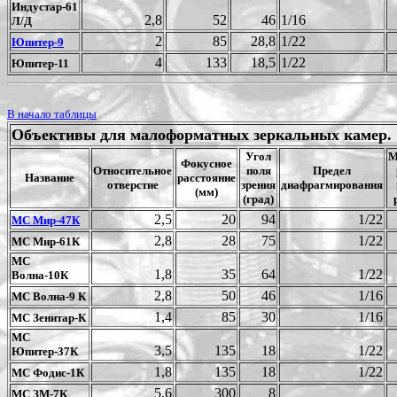
Индустар-61
2,8
52
46
1/16
Л/Д
2
85
28,8
1/22
Юпитер-9
4
133
18,5
1/22
Юпитер-11
В начало таблицы
Объективы для малоформатных зеркальных камер.
Угол
М
Фокусное
Относительное
поля
Предел
Название
расстояние
отверстие
зрения
диафрагмирования
(мм)
(град)
2,5
20
94
1/22
МС Мир-47К
2,8
28
75
1/22
МС Мир-61К
МС
1,8
35
64
1/22
Волна-10К
2,8
50
46
1/16
МС Волна-9 К
1,4
85
30
1/16
МС Зенитар-К
МС
3,5
135
18
1/22
Юпитер-37К
1,8
135
18
1/22
МС Фодис-1К
5,6
300
8
МС ЗМ-7К