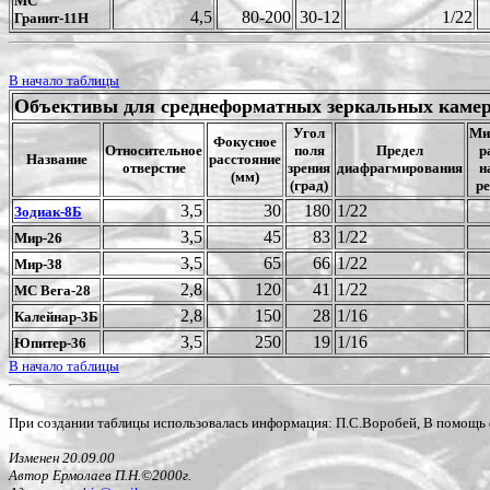
МС
4,5
80-200
30-12
1/22
Гранит-11Н
В начало таблицы
Объективы для среднеформатных зеркальных камер
Угол
Ми
Фокусное
Относительное
поля
Предел
р
Название
расстояние
отверстие
зрения
диафрагмирования
н
(мм)
(град)
ре
3,5
30
180
1/22
Зодиак-8Б
3,5
45
83
1/22
Мир-26
3,5
65
66
1/22
Мир-38
2,8
120
41
1/22
МС Вега-28
2,8
150
28
1/16
Калейнар-3Б
3,5
250
19
1/16
Юпитер-36
В начало таблицы
При создании таблицы использовалась информация: П.С.Воробей, В помощь 
Изменен 20.09.00
Автор Ермолаев П.Н.©2000г.