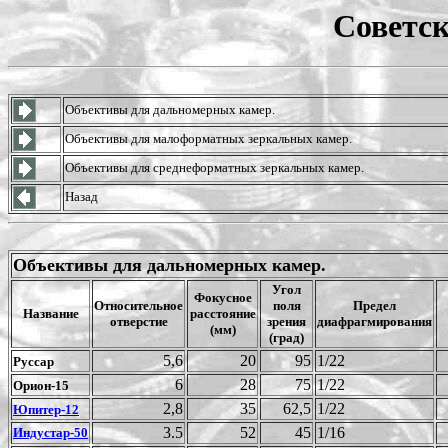
Советс
Объективы для дальномерных камер.
Объективы для малоформатных зеркальных камер.
Объективы для среднеформатных зеркальных камер.
Назад
Объективы для дальномерных камер.
Угол
Фокусное
Относительное
поля
Предел
Название
расстояние
отверстие
зрения
диафрагмирования
(мм)
(град)
5,6
20
95
1/22
Руссар
6
28
75
1/22
Орион-15
2,8
35
62,5
1/22
Юпитер-12
3.5
52
45
1/16
Индустар-50