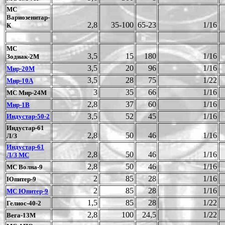
МС
Вариозенитар-
2,8
35-100
65-23
1/16
К
МС
3,5
15
180
1/16
Зодиак-2М
3,5
20
96
1/16
Мир-20М
3,5
28
75
1/22
Мир-10А
3
35
66
1/16
МС Мир-24М
2,8
37
60
1/16
Мир-1В
3,5
52
45
1/16
Индустар-50-2
Индустар-61
2,8
50
46
1/16
Л/З
Индустар-61
2,8
50
46
1/16
Л/З МС
2,8
50
46
1/16
МС Волна-9
2
85
28
1/16
Юпитер-9
2
85
28
1/16
МС Юпитер-9
1,5
85
28
1/22
Гелиос-40-2
2,8
100
24,5
1/22
Вега-13М