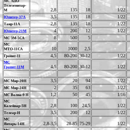
МС АПО
Телезенитар-
2,8
135
18
1/22
М
3,5
135
18
1/22
Юпитер-37А
2,8
135
18
1/22
Таир-11А
4
200
12
1/22
Юпитер-21М
8
500
5
МС ЗМ-5СА
МС
10
1000
2,5
МТО-11СА
4,5
80-200
30-12
1/22
Гранит-11
МС
4,5
80-200
30-12
1/22
Гранит-11М
3,5
20
94
1/22
МС Мир-20Н
2
35
63
1/22
МС Мир-24Н
1,2
50
45
1/16
МС Волна-9 Н
МС
2,8
100
24,5
1/22
Калейнар-5Н
3,5
200
12
1/22
Телеар-Н
МС
2,8-3,5
28-85
75-29
1/22
Янтарь-14Н