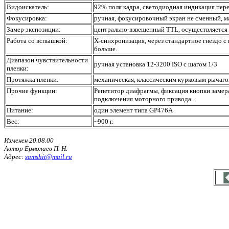
Видоискатель:
92% поля кадра, светодиодная индикация пер
Фокусировка:
ручная, фокусировочный экран не сменный, м
Замер экспозиции:
центрально-взвешенный TTL, осуществляется 
Работа со вспышкой:
X-синхронизация, через стандартное гнездо с 
больше.
Диапазон чувствительности
ручная установка 12-3200 ISO с шагом 1/3
пленки:
Протяжка пленки:
механическая, классическим курковым рычаго
Прочие функции:
Репетитор диафрагмы, фиксация кнопки замер
подключения моторного привода..
Питание:
один элемент типа GP476A
Вес:
~900 г.
Изменен 20.08.00
Автор Ермолаев П. Н.
Адрес:
samshit@mail.ru