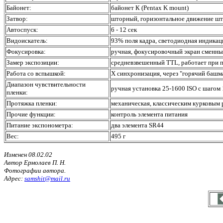
Байонет:
байонет К (Pentax K mount)
Затвор:
шторный, горизонтальное движение што
Автоспуск:
6 - 12 сек
Видоискатель:
93% поля кадра, светодиодная индикац
Фокусировка:
ручная, фокусировочный экран сменны
Замер экспозиции:
средневзвешенный TTL, работает при п
Работа со вспышкой:
X синхронизация, через "горячий башма
Диапазон чувствительности
ручная установка 25-1600 ISO с шагом 
пленки:
Протяжка пленки:
механическая, классическим курковым 
Прочие функции:
контроль элемента питания
Питание экспонометра:
два элемента SR44
Вес:
495 г
Изменен 08.02.02
Автор Ермолаев П. Н.
Фотографии автора.
Адрес:
samshit@mail.ru